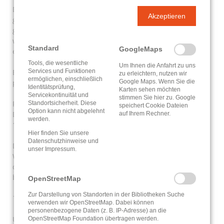
Diese Daten werden und für maximal sieben Tage
Akzeptieren
gespeichert. Danach werden sie anonymisiert. Länger
gespeichert werden Daten, über Zugriffe, die für die
weitere Verfolgung von Angriffen und Störungen
Standard
GoogleMaps
erforderlich sind.
Tools, die wesentliche
Um Ihnen die Anfahrt zu uns
Services und Funktionen
Eine Speicherung dieser Daten zusammen mit anderen
zu erleichtern, nutzen wir
ermöglichen, einschließlich
Google Maps. Wenn Sie die
personenbezogenen Daten findet nicht statt.
Identitätsprüfung,
Karten sehen möchten
Servicekontinuität und
stimmen Sie hier zu. Google
Rechtsgrundlage für die vorübergehende Speicherung der
Standortsicherheit. Diese
speichert Cookie Dateien
Option kann nicht abgelehnt
Daten und Logfiles sind Art. 6 Abs. 1 lit. e DS-GVO, §3 Abs.
auf Ihrem Rechner.
werden.
1 HDSIG in Verbindung mit § 2, 4 und 6 HessBiblG.
Hier finden Sie unsere
Datenschutzhinweise
und
Da die Erfassung der Daten zur Bereitstellung der
unser
Impressum
.
Webseite und die Speicherung der Daten in Logfiles für
den Betrieb der Webseite zwingend erforderlich ist,
besteht keine Widerspruchsmöglichkeit.
OpenStreetMap
Zur Darstellung von Standorten in der Bibliotheken Suche
E-mailkontakt
verwenden wir OpenStreetMap. Dabei können
personenbezogene Daten (z. B. IP-Adresse) an die
Unsere Mitarbeiter können über die bereitgestellte E-Mail-
OpenStreetMap Foundation übertragen werden.