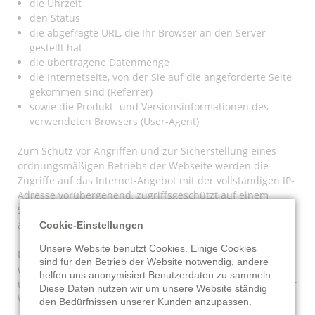
die Uhrzeit
den Status
die abgefragte URL, die Ihr Browser an den Server
gestellt hat
die übertragene Datenmenge
die Internetseite, von der Sie auf die angeforderte Seite
gekommen sind (Referrer)
sowie die Produkt- und Versionsinformationen des
verwendeten Browsers (User-Agent)
Zum Schutz vor Angriffen und zur Sicherstellung eines
ordnungsmäßigen Betriebs der Webseite werden die
Zugriffe auf das Internet-Angebot mit der vollständigen IP-
Adresse vorübergehend, zugriffsgeschützt auf einem
Sicherheitssystem (Firewall) automatisiert gespeichert und
auf mögliche Risiken hin analysiert.
Cookie-Einstellungen
Unsere Website benutzt Cookies. Einige Cookies
Die Auswertung der Logfiles erlaubt uns mögliche Fehler
sind für den Betrieb der Website notwendig, andere
wie z.B. defekte Links oder Programmfehler zu erkennen
helfen uns anonymisiert Benutzerdaten zu sammeln.
und so die Weiterentwicklung und stetige Optimierung der
Diese Daten nutzen wir um unsere Website ständig
Webseite zu gewährleisten.
den Bedürfnissen unserer Kunden anzupassen.